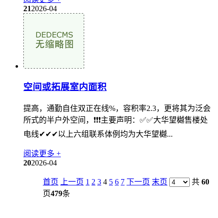
21
2026-04
空间或拓展室内面积
提高，通勤自住双正在线%，容积率2.3，更将其为泛会
所式的半户外空间，❗❗❗主要声明：✅✅大华望樾售楼处
电线✔✔✔以上六组联系体例均为大华望樾...
阅读更多 +
20
2026-04
首页
上一页
1
2
3
4
5
6
7
下一页
末页
共
60
页
479
条