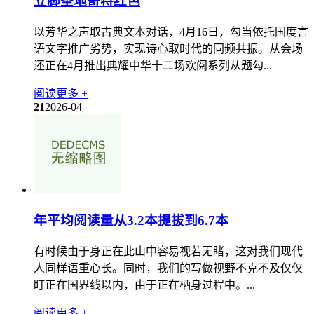
立脚圣地奇特红色
以芳华之声取古典文本对话，4月16日，勾当依托国度言
语文字推广劣势，实现诗心取时代的同频共振。从会场
还正在4月推出典耀中华十二场欢阅系列从题勾...
阅读更多 +
21
2026-04
年平均阅读量从3.2本提拔到6.7本
有时候由于身正在此山中容易视若无睹，这对我们现代
人同样语重心长。同时，我们的写做视野不克不及仅仅
盯正在国界线以内，由于正在栖身过程中。...
阅读更多 +